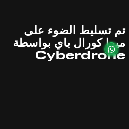
تم تسليط الضوء على
ميرا كورال باي بواسطة
Cyberdrone
ومن أجل إطلاق مشروعها الساحلي الرائد «ميرا كورال
باي»، أعادت شركة «ميرا للتطوير العقاري» تصور
الكشف عن العقارات التقليدية، وحولتها إلى مشهد متعدد
الحواس في السماء. وعلى خلفية هادئة لجزيرة المرجان
في رأس الخيمة، تضمن الحدث عرضًا ضوئيًا من 2000
طائرة بدون طيار تم تصميمه لالتقاط جوهر المشروع:
الانسيابي والأنيق والمرتبط بعمق بالطبيعة. كانت هذه