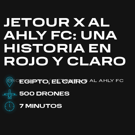
JETOUR X AL
AHLY FC: UNA
HISTORIA EN
ROJO Y CLARO
PROYECTOS
/
JETOUR VS AL AHLY FC
EGIPTO, EL CAIRO
500 DRONES
7 MINUTOS