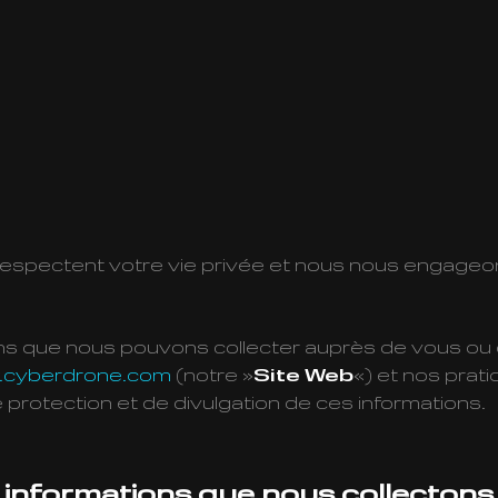
respectent votre vie privée et nous nous engageon
tions que nous pouvons collecter auprès de vous o
cyberdrone.com
(notre »
Site Web
«) et nos prat
de protection et de divulgation de ces informations.
x informations que nous collectons 