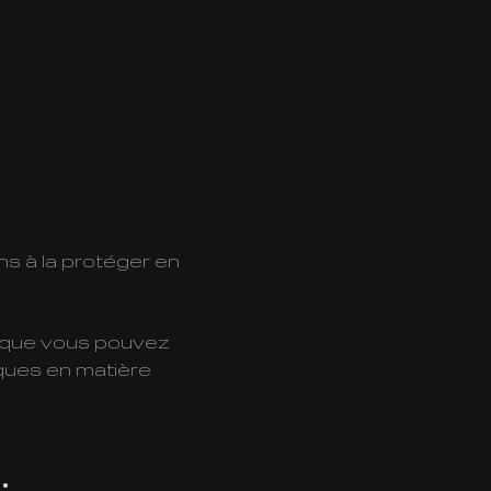
s à la protéger en
u que vous pouvez
iques en matière
: