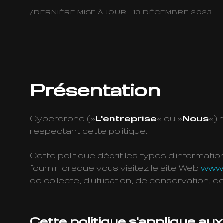
/DERNIÈRE MISE À JOUR : 13 DÉCEMBRE 2023
Présentation
Cyberdrone (»
L'entreprise
« ou »
Nous
«) 
respectant cette politique.
Cette politique décrit les types d'informa
fournir lorsque vous visitez le site Web
www.
de collecte, d'utilisation, de conservation, 
Cette politique s'applique au