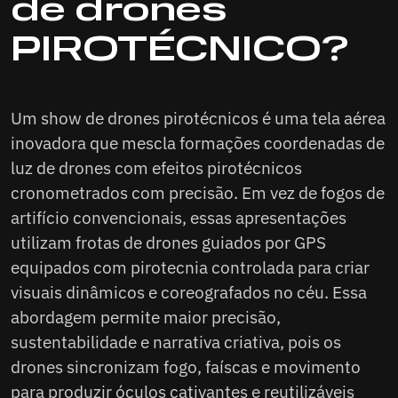
de drones
drones
PIROTÉCNICO?
Uma inovação independente ou um
conjunto perfeito
Drones de fogo de artifício versus
Um show de drones pirotécnicos é uma tela aérea
fogos de artifício
inovadora que mescla formações coordenadas de
Usos icônicos de drones com
luz de drones com efeitos pirotécnicos
fogos de artifício
cronometrados com precisão. Em vez de fogos de
Drones de fogos de artifício na
artifício convencionais, essas apresentações
frota da Cyberdrone
utilizam frotas de drones guiados por GPS
Escolhendo as cargas pirotécnicas
equipados com pirotecnia controlada para criar
certas para drones de fogos de
visuais dinâmicos e coreografados no céu. Essa
artifício
abordagem permite maior precisão,
Shows de drones com fogos de
sustentabilidade e narrativa criativa, pois os
artifício da Cyberdrone
drones sincronizam fogo, faíscas e movimento
Tendências futuras
para produzir óculos cativantes e reutilizáveis