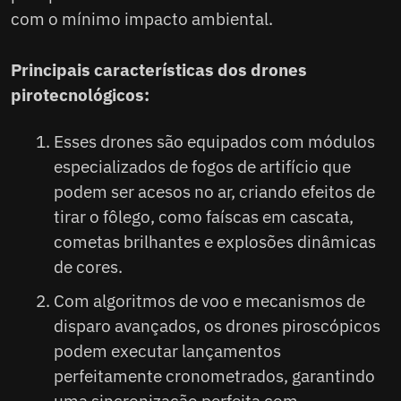
com o mínimo impacto ambiental.
Custo do show de fogos de artifício
com
Principais características dos drones
Encerrando
pirotecnológicos:
Esses drones são equipados com módulos
especializados de fogos de artifício que
podem ser acesos no ar, criando efeitos de
tirar o fôlego, como faíscas em cascata,
cometas brilhantes e explosões dinâmicas
de cores.
Com algoritmos de voo e mecanismos de
disparo avançados, os drones piroscópicos
podem executar lançamentos
perfeitamente cronometrados, garantindo
uma sincronização perfeita com