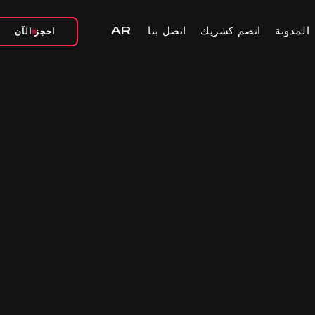
المدونة
انضم كشريك
اتصل بنا
AR
احجز الآن‬‬