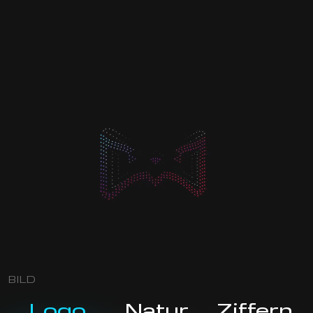
BILD
Logo
Natur
Ziffern