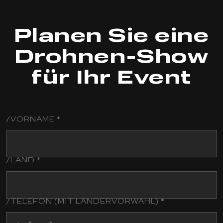
Planen Sie eine
Drohnen-Show
für Ihr Event
/VORNAME *
/
LAST
NAME
/LAND *
/TELEFON (MIT LÄNDERVORWAHL) *