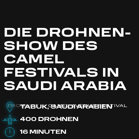
DIE DROHNEN-
SHOW DES
CAMEL
FESTIVALS IN
SAUDI ARABIA
PROJEKTE
/
CAMEL AVENUE FESTIVAL
TABUK, SAUDI ARABIEN
400 DROHNEN
16 MINUTEN