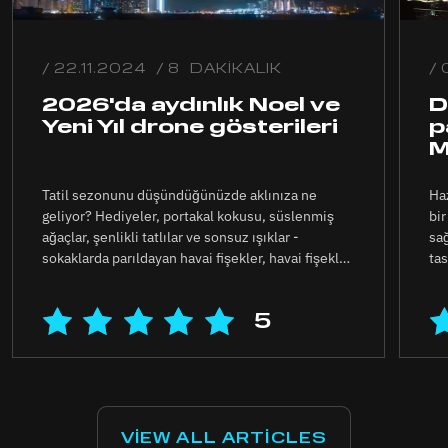
22.11.2024
8
DAKİKALIK
2026'da aydınlık Noel ve
D
Yeni Yıl drone gösterileri
p
M
Tatil sezonunu düşündüğünüzde aklınıza ne
Haz
geliyor? Hediyeler, portakal kokusu, süslenmiş
bir
ağaçlar, şenlikli tatlılar ve sonsuz ışıklar -
sağ
sokaklarda parıldayan havai fişekler, havai fişekler,
tas
havai fişekler...
ışı
5
VIEW ALL ARTICLES