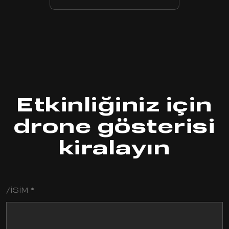
Etkinliğiniz için
drone gösterisi
kiralayın
/İSIM *
/
LAST
NAME