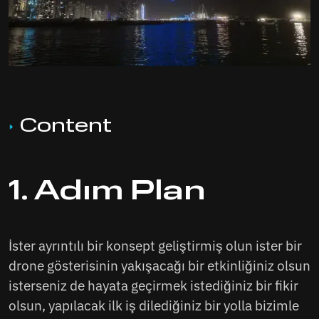
Content
1. Adım Plan
1. Adım Plan
2. Adım Tasarım
3. Adım Teslimat
İster ayrıntılı bir konsept geliştirmiş olun ister bir
4. Adım Kurulum
drone gösterisinin yakışacağı bir etkinliğiniz olsun
GÖSTERİ ZAMANI
isterseniz de hayata geçirmek istediğiniz bir fikir
olsun, yapılacak ilk iş dilediğiniz bir yolla bizimle