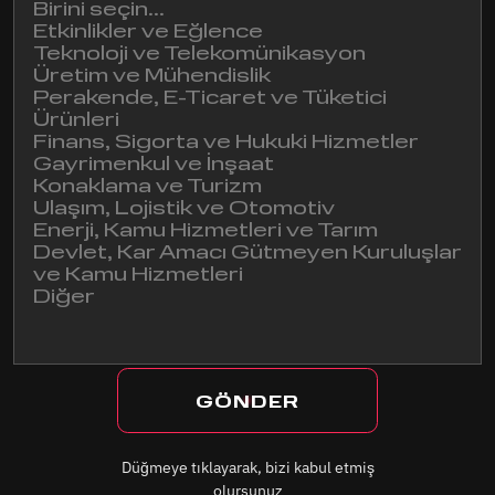
Birini seçin...
Etkinlikler ve Eğlence
Teknoloji ve Telekomünikasyon
/YORUM
Üretim ve Mühendislik
Perakende, E-Ticaret ve Tüketici
Ürünleri
Finans, Sigorta ve Hukuki Hizmetler
Gayrimenkul ve İnşaat
Konaklama ve Turizm
Ulaşım, Lojistik ve Otomotiv
Cyberdrone’dan haberler ve pazarlama e-postaları almayı
Enerji, Kamu Hizmetleri ve Tarım
kabul ediyorum
Devlet, Kar Amacı Gütmeyen Kuruluşlar
ve Kamu Hizmetleri
Diğer
Düğmeye tıklayarak, bizi kabul etmiş
olursunuz