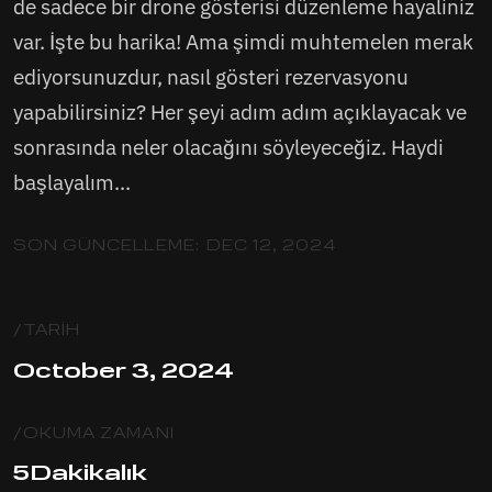
de sadece bir drone gösterisi düzenleme hayaliniz
var. İşte bu harika! Ama şimdi muhtemelen merak
ediyorsunuzdur, nasıl gösteri rezervasyonu
yapabilirsiniz? Her şeyi adım adım açıklayacak ve
sonrasında neler olacağını söyleyeceğiz. Haydi
başlayalım...
SON GÜNCELLEME:
DEC 12, 2024
/TARIH
October 3, 2024
/OKUMA ZAMANI
5
Dakikalık