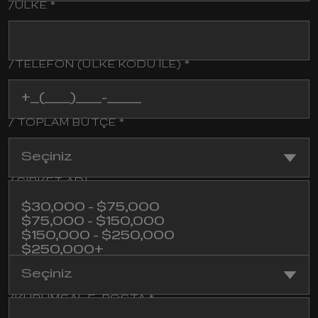
/ÜLKE *
/TELEFON (ÜLKE KODU ILE) *
/ TOPLAM BÜTÇE *
Seçiniz
/ ŞIRKET ADI
$30,000 - $75,000
$75,000 - $150,000
$150,000 - $250,000
/ SEKTÖR
$250,000+
Henüz emin değilim
Seçiniz
/KURUMSAL E-POSTA *